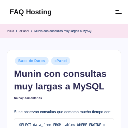
FAQ Hosting
Saltar
al
Las
contenido
respuestas
Inicio
cPanel
Munin con consultas muy largas a MySQL
a
todas
tus
preguntas
Publicado
Base de Datos
cPanel
en
Munin con consultas
muy largas a MySQL
No hay comentarios
Si se observan consultas que demoran mucho tiempo con:
SELECT data_free FROM tables WHERE ENGINE = 