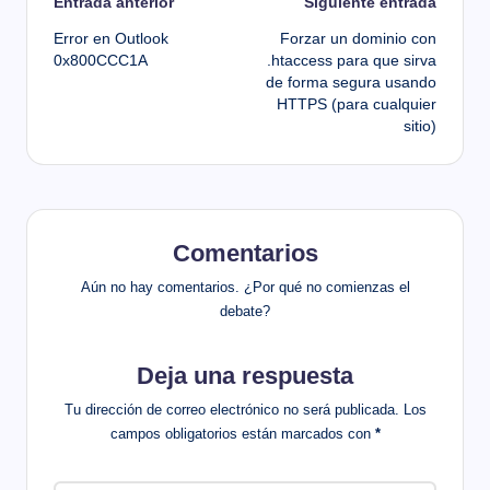
Navegación
Entrada anterior
Siguiente entrada
Error en Outlook
Forzar un dominio con
de
0x800CCC1A
.htaccess para que sirva
de forma segura usando
entradas
HTTPS (para cualquier
sitio)
Comentarios
Aún no hay comentarios. ¿Por qué no comienzas el
debate?
Deja una respuesta
Tu dirección de correo electrónico no será publicada.
Los
campos obligatorios están marcados con
*