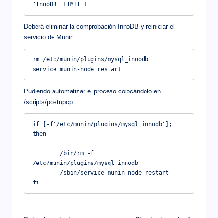
'InnoDB' LIMIT 1
Deberá eliminar la comprobación InnoDB y reiniciar el
servicio de Munin
rm /etc/munin/plugins/mysql_innodb

service munin-node restart
Pudiendo automatizar el proceso colocándolo en
/scripts/postupcp
if [-f'/etc/munin/plugins/mysql_innodb']; 
then

        /bin/rm -f 
/etc/munin/plugins/mysql_innodb

        /sbin/service munin-node restart

fi