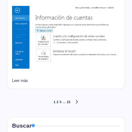
Leer más
Paginación
1
2
3
…
21
SIGUIENTE
PÁGINA
de
Buscar
entradas