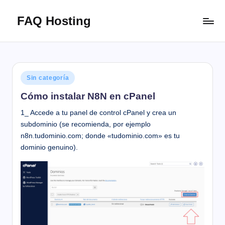
FAQ Hosting
Saltar
al
Las
contenido
respuestas
a
todas
Publicado
Sin categoría
tus
en
preguntas
Cómo instalar N8N en cPanel
1_ Accede a tu panel de control cPanel y crea un
subdominio (se recomienda, por ejemplo
n8n.tudominio.com; donde «tudominio.com» es tu
dominio genuino).