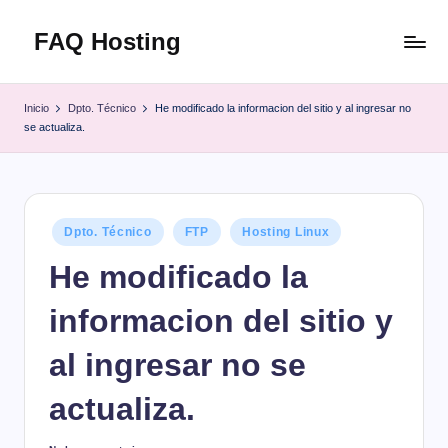
FAQ Hosting
Saltar
al
Las
contenido
respuestas
Inicio
Dpto. Técnico
He modificado la informacion del sitio y al ingresar no
a
se actualiza.
todas
tus
preguntas
Publicado
Dpto. Técnico
FTP
Hosting Linux
en
He modificado la
informacion del sitio y
al ingresar no se
actualiza.