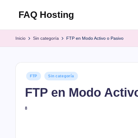
FAQ Hosting
Saltar
al
Las
contenido
respuestas
Inicio
Sin categoría
FTP en Modo Activo o Pasivo
a
todas
tus
preguntas
Publicado
FTP
Sin categoría
en
FTP en Modo Activ
8