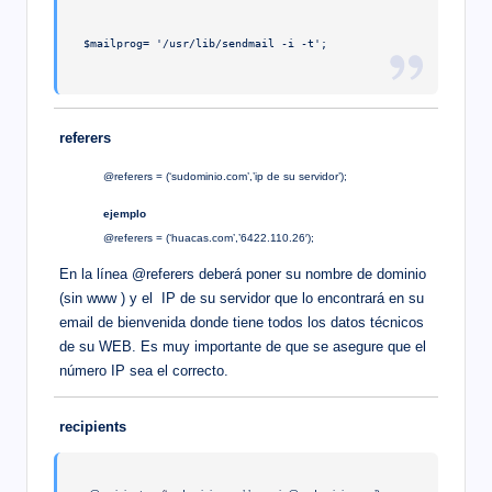
$mailprog= '/usr/lib/sendmail -i -t';
referers
@referers = (‘sudominio.com’,’ip de su servidor’);
ejemplo
@referers = (‘huacas.com’,’6422.110.26′);
En la línea @referers deberá poner su nombre de dominio
(sin www ) y el IP de su servidor que lo encontrará en su
email de bienvenida donde tiene todos los datos técnicos
de su WEB. Es muy importante de que se asegure que el
número IP sea el correcto.
recipients