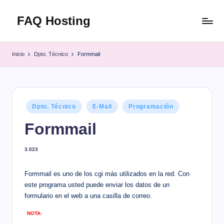
FAQ Hosting
Saltar
al
Las
contenido
respuestas
Inicio
Dpto. Técnico
Formmail
a
todas
tus
preguntas
Publicado
Dpto. Técnico
E-Mail
Programación
en
Formmail
3.023
Formmail es uno de los cgi más utilizados en la red. Con
este programa usted puede enviar los datos de un
formulario en el web a una casilla de correo.
NOTA
: