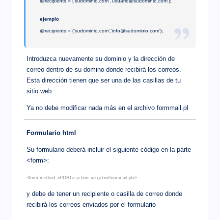
@recipients =
(‘
sudominio.com’,’usuario@sudominio.com’);
ejemplo
@recipients =
(‘
sudominio.com’,’info@sudominio.com’);
Introduzca nuevamente su dominio y la dirección de
correo dentro de su domino donde recibirá los correos.
Esta dirección tienen que ser una de las casillas de tu
sitio web.
Ya no debe modificar nada más en el archivo formmail.pl
Formulario html
Su formulario deberá incluir el siguiente código en la parte
<form>:
<form method=»POST» action=»/cgi-bin/formmail.pl»>
y debe de tener un recipiente o casilla de correo donde
recibirá los correos enviados por el formulario