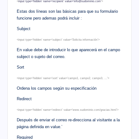
<
input type=’hidden’ name=’recipient’ value=’info@sudominio.com’
>
Estas dos líneas son las básicas para que su formulario
funcione pero ademas podrá incluir :
Subject
<input type=’hidden’ name=’subject’ value=’Solicita información’>
En value debe de introducir lo que aparecerá en el campo
subject o sujeto del correo.
Sort
<input type=’hidden’ name=’sort’ value=’campo1, campo2, campo3, …’>
Ordena los campos según su especificación
Redirect
<input type=’hidden’ name=’redirect’ value=’www.sudominio.com/gracias.html’>
Después de enviar el correo re-direcciona al visitante a la
página definida en value.’
Required