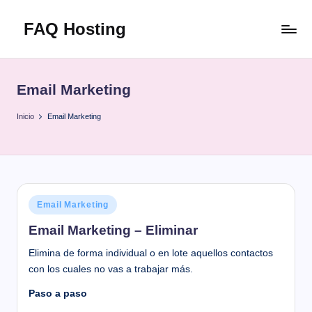
FAQ Hosting
Saltar
al
Las
contenido
respuestas
a
Email Marketing
todas
tus
Inicio
Email Marketing
preguntas
Publicado
Email Marketing
en
Email Marketing – Eliminar
Elimina de forma individual o en lote aquellos contactos
con los cuales no vas a trabajar más.
Paso a paso