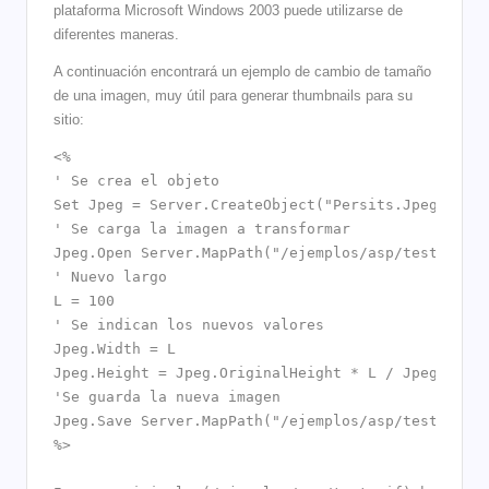
plataforma Microsoft Windows 2003 puede utilizarse de
diferentes maneras.
A continuación encontrará un ejemplo de cambio de tamaño
de una imagen, muy útil para generar thumbnails para su
sitio:
<% 
' Se crea el objeto 
Set Jpeg = Server.CreateObject("Persits.Jpeg") 
' Se carga la imagen a transformar 
Jpeg.Open Server.MapPath("/ejemplos/asp/test.gif"
' Nuevo largo 
L = 100 
' Se indican los nuevos valores 
Jpeg.Width = L 
Jpeg.Height = Jpeg.OriginalHeight * L / Jpeg.Orig
'Se guarda la nueva imagen 
Jpeg.Save Server.MapPath("/ejemplos/asp/test_smal
%> 