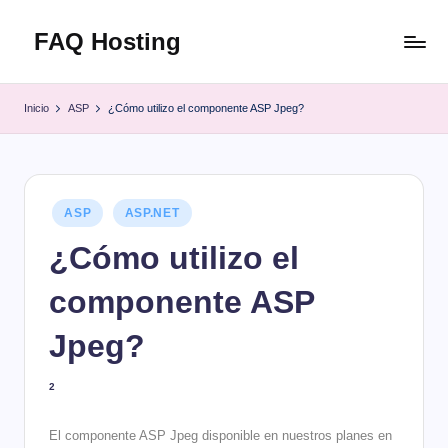
FAQ Hosting
Saltar
al
Las
contenido
respuestas
Inicio
ASP
¿Cómo utilizo el componente ASP Jpeg?
a
todas
tus
preguntas
Publicado
ASP
ASP.NET
en
¿Cómo utilizo el
componente ASP
Jpeg?
2
El componente ASP Jpeg disponible en nuestros planes en