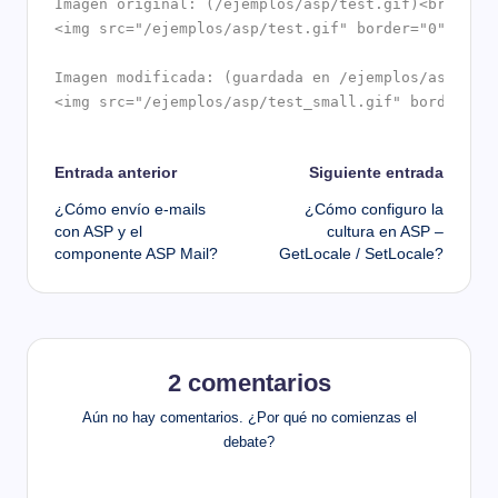
Imagen original: (/ejemplos/asp/test.gif)<br/> 
<img src="/ejemplos/asp/test.gif" border="0" /><b
Imagen modificada: (guardada en /ejemplos/asp/tes
<img src="/ejemplos/asp/test_small.gif" border="0
Navegación
Entrada anterior
Siguiente entrada
¿Cómo envío e-mails
¿Cómo configuro la
de
con ASP y el
cultura en ASP –
componente ASP Mail?
GetLocale / SetLocale?
entradas
2 comentarios
Aún no hay comentarios. ¿Por qué no comienzas el
debate?