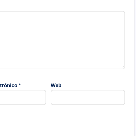
ctrónico
*
Web