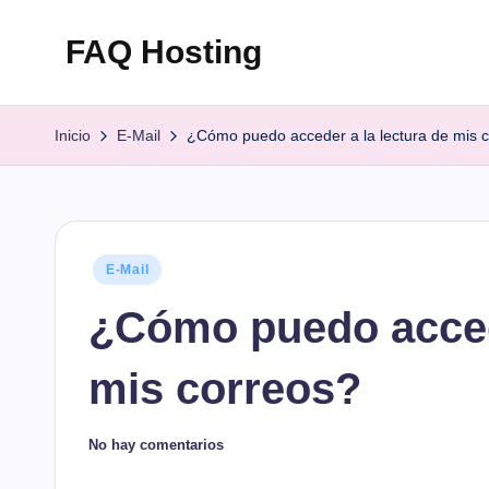
FAQ Hosting
Saltar
al
Las
contenido
respuestas
Inicio
E-Mail
¿Cómo puedo acceder a la lectura de mis 
a
todas
tus
preguntas
Publicado
E-Mail
en
¿Cómo puedo accede
mis correos?
No hay comentarios